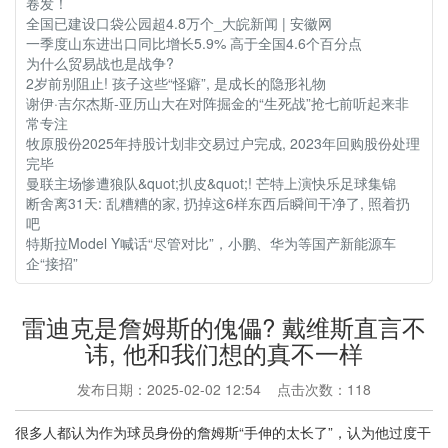
卷发！
全国已建设口袋公园超4.8万个_大皖新闻 | 安徽网
一季度山东进出口同比增长5.9% 高于全国4.6个百分点
为什么贸易战也是战争?
2岁前别阻止! 孩子这些“怪癖”, 是成长的隐形礼物
谢伊·吉尔杰斯-亚历山大在对阵掘金的“生死战”抢七前听起来非
常专注
牧原股份2025年持股计划非交易过户完成, 2023年回购股份处理
完毕
曼联主场惨遭狼队&quot;扒皮&quot;! 芒特上演快乐足球集锦
断舍离31天: 乱糟糟的家, 扔掉这6样东西后瞬间干净了, 照着扔
吧
特斯拉Model Y喊话“尽管对比”，小鹏、华为等国产新能源车
企“接招”
雷迪克是詹姆斯的傀儡? 戴维斯直言不
讳, 他和我们想的真不一样
发布日期：2025-02-02 12:54 点击次数：118
很多人都认为作为球员身份的詹姆斯“手伸的太长了”，认为他过度干