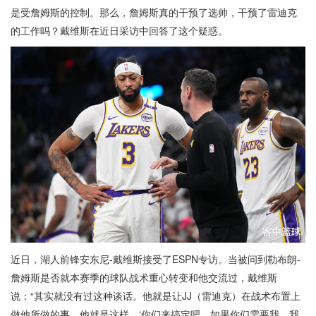
是受詹姆斯的控制。那么，詹姆斯真的干预了选帅，干预了雷迪克
的工作吗？戴维斯在近日采访中回答了这个疑惑。
近日，湖人前锋安东尼-戴维斯接受了ESPN专访。当被问到勒布朗-
詹姆斯是否就本赛季的球队战术重心转变和他交流过，戴维斯
说：“其实就没有过这种谈话。他就是让JJ（雷迪克）在战术布置上
做他所做的事，他就是这样，‘你们来搞定吧。如果你们需要我，我