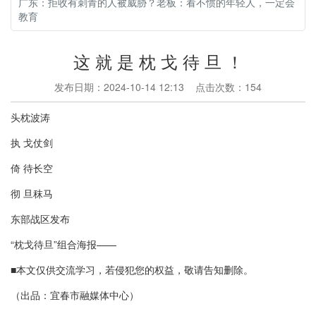
广东：拒收有刺青的人被威胁？老板：看不惯的年轻人，一定会
教育
这 就 是 枕 戈 待 旦 ！
发布日期：2024-10-14 12:13 点击次数：154
头枕波涛
执 戈仗剑
倚 待长空
彻 旦秣马
东部战区发布
“枕戈待旦”组合海报——
■本文仅供交流学习，若侵犯您的权益，敬请告知删除。
（出品：宜春市融媒体中心）